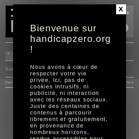
Panneau de gestion des cookies
X
Bienvenue sur
handicapzero.org
!
Nous avons à cœur de
Aucun programme disponible
respecter votre vie
privée. Ici, pas de
plan du site
données personnelles
mentions
consentement
cookies intrusifs, ni
publicité, ni interaction
avec les réseaux sociaux.
Juste des centaines de
contenus à parcourir
librement et gratuitement,
en provenance de
nombreux horizons,
rendus accessibles pour
réalisation aYaline