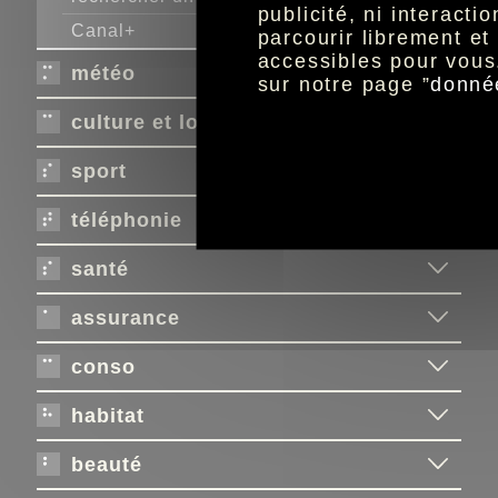
publicité, ni interact
Canal+
parcourir librement e
accessibles pour vous
météo
sur notre page ”
donné
culture et loisirs
sport
téléphonie
santé
assurance
conso
habitat
beauté