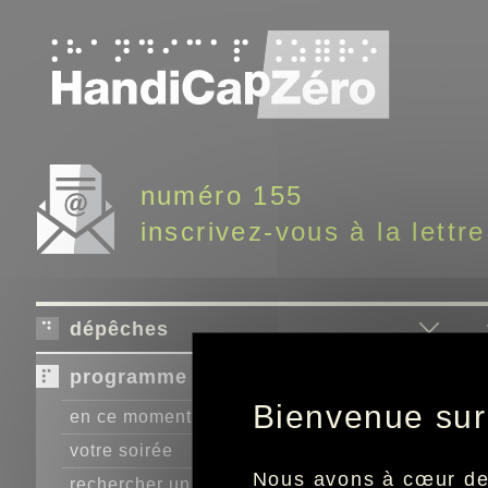
Panneau de gestion des cookies
numéro 155
inscrivez-vous à la lettre
dépêches
programme télé
Bienvenue sur
en ce moment
votre soirée
Nous avons à cœur de r
rechercher un programme