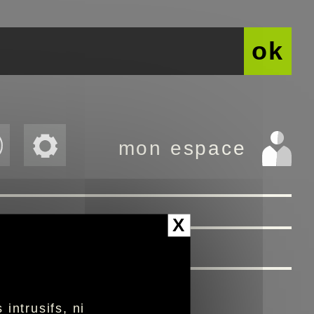
ok
mon espace
X
intrusifs, ni