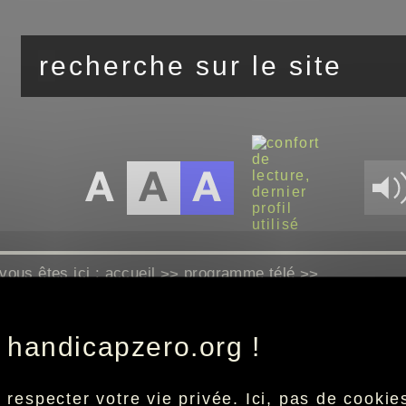
vous êtes ici :
accueil
programme télé
>>
>>
 handicapzero.org !
Aucun programme disponible
especter votre vie privée. Ici, pas de cookies 