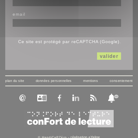
email
Ce site est protégé par reCAPTCHA (Google).
valider
plan du site
données personnelles
mentions
consentement
réalisation aYaline
© HandiCaPZéro -