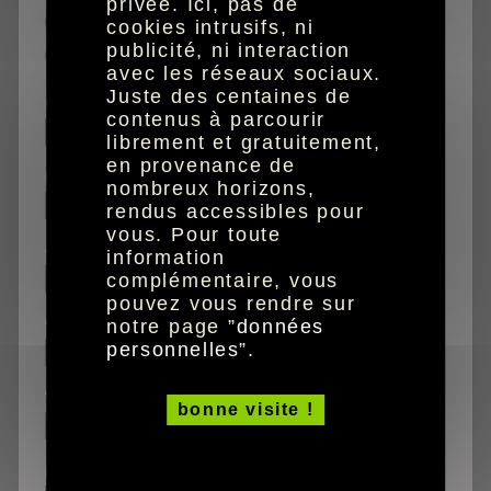
privée. Ici, pas de
caractères agrandis
cookies intrusifs, ni
publicité, ni interaction
audio
avec les réseaux sociaux.
Juste des centaines de
nom
contenus à parcourir
librement et gratuitement,
en provenance de
prénom
nombreux horizons,
rendus accessibles pour
vous. Pour toute
adresse
information
complémentaire, vous
pouvez vous rendre sur
code postal
notre page ”
données
personnelles
”.
ville
bonne visite !
pays