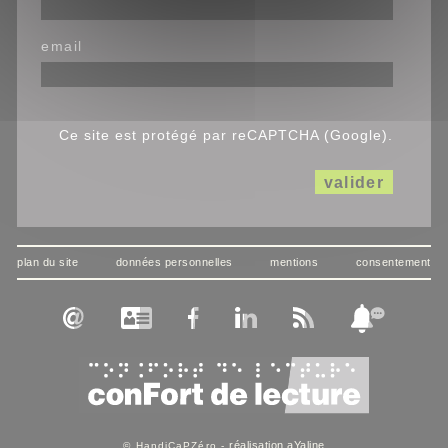
email
Ce site est protégé par reCAPTCHA (Google).
valider
plan du site
données personnelles
mentions
consentement
réalisation aYaline
© HandiCaPZéro -