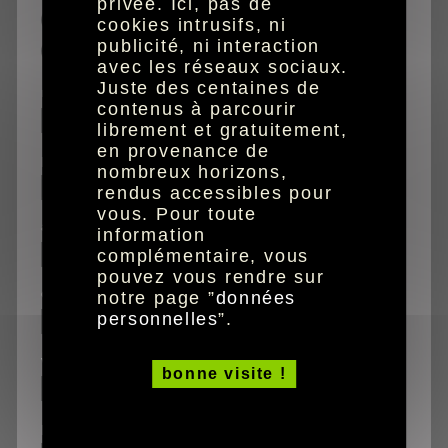
privée. Ici, pas de
caractères agrandis
cookies intrusifs, ni
publicité, ni interaction
audio
avec les réseaux sociaux.
Juste des centaines de
nom
contenus à parcourir
librement et gratuitement,
en provenance de
prénom
nombreux horizons,
rendus accessibles pour
vous. Pour toute
adresse
information
complémentaire, vous
pouvez vous rendre sur
code postal
notre page ”
données
personnelles
”.
ville
bonne visite !
pays