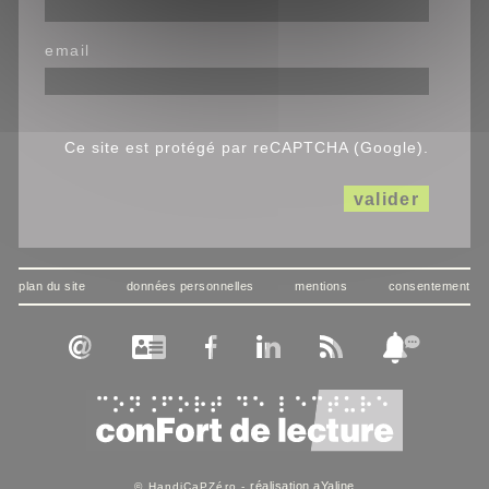
email
Ce site est protégé par reCAPTCHA (Google).
valider
plan du site
données personnelles
mentions
consentement
réalisation aYaline
© HandiCaPZéro -