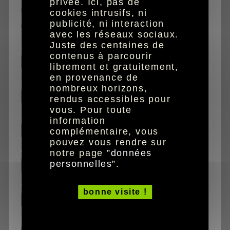
privée. Ici, pas de
caractères agrandis
cookies intrusifs, ni
publicité, ni interaction
audio
avec les réseaux sociaux.
Juste des centaines de
nom
contenus à parcourir
librement et gratuitement,
en provenance de
prénom
nombreux horizons,
rendus accessibles pour
vous. Pour toute
adresse
information
complémentaire, vous
pouvez vous rendre sur
code postal
notre page ”
données
personnelles
”.
ville
bonne visite !
pays