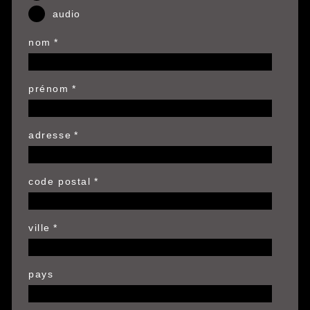
audio
nom
prénom
adresse
code postal
ville
pays