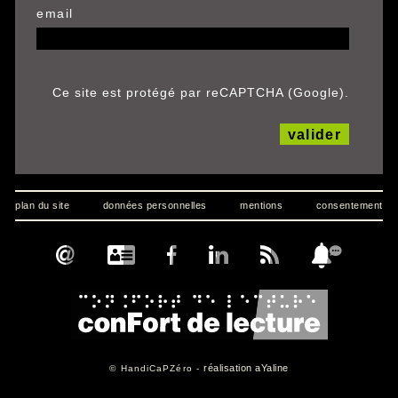
email
Ce site est protégé par reCAPTCHA (Google).
valider
plan du site
données personnelles
mentions
consentement
réalisation aYaline
© HandiCaPZéro -