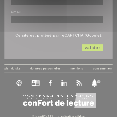
email
Ce site est protégé par reCAPTCHA (Google).
valider
plan du site
données personnelles
mentions
consentement
réalisation aYaline
© HandiCaPZéro -