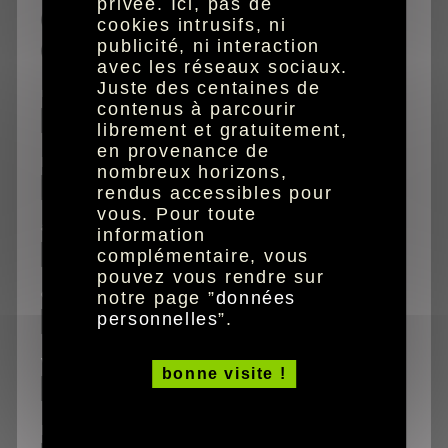
privée. Ici, pas de
caractères agrandis
cookies intrusifs, ni
publicité, ni interaction
audio
avec les réseaux sociaux.
Juste des centaines de
nom
contenus à parcourir
librement et gratuitement,
en provenance de
prénom
nombreux horizons,
rendus accessibles pour
vous. Pour toute
adresse
information
complémentaire, vous
pouvez vous rendre sur
code postal
notre page ”
données
personnelles
”.
ville
bonne visite !
pays