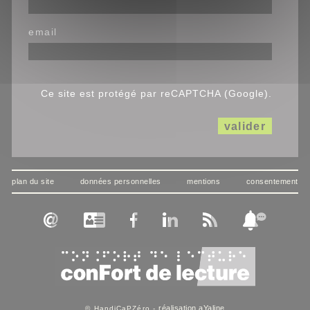
email
Ce site est protégé par reCAPTCHA (Google).
valider
plan du site
données personnelles
mentions
consentement
réalisation aYaline
© HandiCaPZéro -