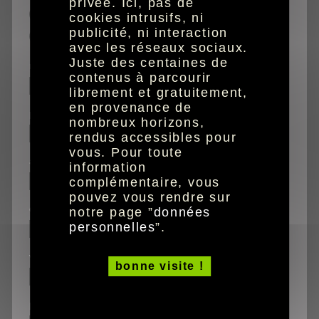
privée. Ici, pas de
caractères agrandis
cookies intrusifs, ni
publicité, ni interaction
audio
avec les réseaux sociaux.
Juste des centaines de
nom
contenus à parcourir
librement et gratuitement,
en provenance de
prénom
nombreux horizons,
rendus accessibles pour
vous. Pour toute
adresse
information
complémentaire, vous
pouvez vous rendre sur
code postal
notre page ”
données
personnelles
”.
ville
bonne visite !
pays