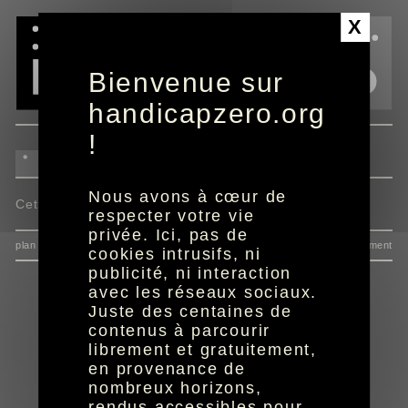
Panneau de gestion des cookies
X
Bienvenue sur
handicapzero.org
!
Nous avons à cœur de
Cette actualité n'est pas disponible.
respecter votre vie
privée. Ici, pas de
plan du site
données personnelles
mentions
consentement
cookies intrusifs, ni
publicité, ni interaction
avec les réseaux sociaux.
Juste des centaines de
contenus à parcourir
librement et gratuitement,
en provenance de
nombreux horizons,
rendus accessibles pour