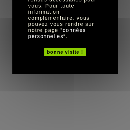
réalisation aYaline
© HandiCaPZéro -
vous. Pour toute
information
complémentaire, vous
pouvez vous rendre sur
notre page ”
données
personnelles
”.
bonne visite !