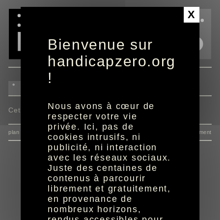
Panneau de gestion des cookies
X
Bienvenue sur
handicapzero.org
!
Nous avons à cœur de
Cette actualité n'est pas disponible.
respecter votre vie
privée. Ici, pas de
plan du site
données personnelles
mentions
consentement
cookies intrusifs, ni
publicité, ni interaction
avec les réseaux sociaux.
Juste des centaines de
contenus à parcourir
librement et gratuitement,
en provenance de
nombreux horizons,
rendus accessibles pour