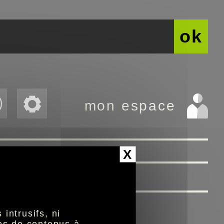
ok
mon espace
>>
X
intrusifs, ni
nes de contenus à