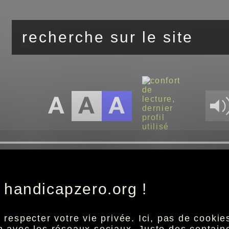
vous êtes ici :
accueil
sport
actus avec lequipe.fr
>>
>>
 handicapzero.org !
especter votre vie privée. Ici, pas de cookies 
Cette actualité n'est pas disponible.
ion avec les réseaux sociaux. Juste des centai