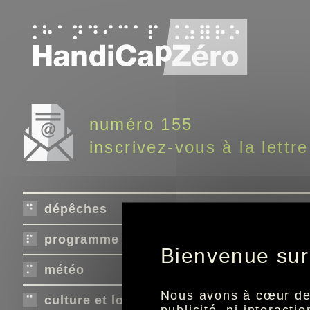
Panneau de gestion des cookies
numéro 155
inscrivez-vous à la lettre
dépêches
programme télé
Bienvenue sur
météo
Nous avons à cœur de r
culture et loisirs
publicité, ni interact