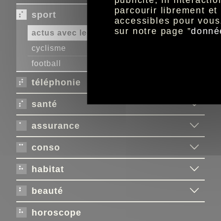
parcourir librement e
sport
accessibles pour vous
sur notre page ”
donné
actus avec lequipe.fr
cyclisme
football
téléphonie
santé
assurance
conso
habitat
beauté
horoscope