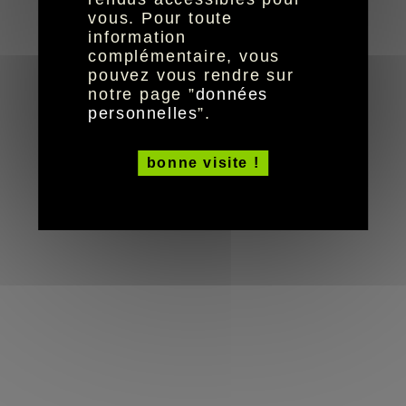
réalisation aYaline
© HandiCaPZéro -
vous. Pour toute
information
complémentaire, vous
pouvez vous rendre sur
notre page ”
données
personnelles
”.
bonne visite !