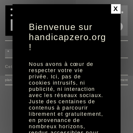
Panneau de gestion des cookies
X
Bienvenue sur
handicapzero.org
!
Nous avons à cœur de
Cette actualité n'est pas disponible.
respecter votre vie
privée. Ici, pas de
plan du site
données personnelles
mentions
consentement
cookies intrusifs, ni
publicité, ni interaction
avec les réseaux sociaux.
Juste des centaines de
contenus à parcourir
librement et gratuitement,
en provenance de
nombreux horizons,
rendus accessibles pour