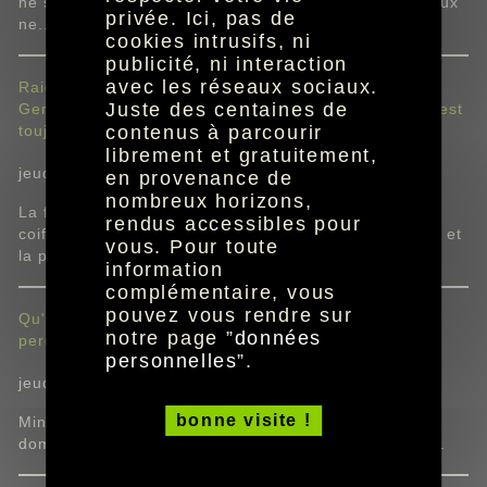
ne sont pas toujours faciles à supporter et nos cheveux
privée. Ici, pas de
ne...
cookies intrusifs, ni
publicité, ni interaction
avec les réseaux sociaux.
Raie sur le côté et pince fine dans les cheveux : Kaia
Juste des centaines de
Gerber confirme que cette coiffure des années 2000 est
toujours tendance
contenus à parcourir
librement et gratuitement,
jeudi 6 août à 11:05
en provenance de
nombreux horizons,
La fille de Cindy Crawford fait sensation avec une
rendus accessibles pour
coiffure typique des Millennials. La mèche sur le côté et
vous. Pour toute
la pince sont toujours aussi désirables. Zoom ! ...
information
complémentaire, vous
pouvez vous rendre sur
Qu'est-ce que les « angel nails », la manucure qui
notre page ”
données
perdurera bien après l'été ?
personnelles
”.
jeudi 6 août à 10:48
bonne visite !
Minimalistes et élégants, les « angel nails » vont
dominer les tendances manucure des prochains mois.