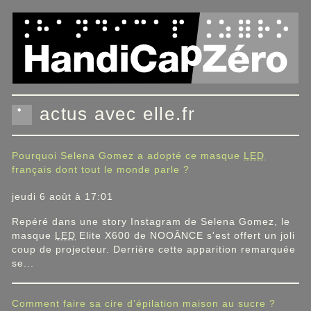
Panneau de gestion des cookies
actus avec elle.fr
Pourquoi Selena Gomez a adopté ce masque
LED
français dont tout le monde parle ?
jeudi 6 août à 17:01
Repéré dans une story Instagram de Selena Gomez, le
masque
LED
Elite X600 de NOOĀNCE s'est offert un joli
coup de projecteur. Derrière cette apparition remarquée
se...
Comment faire sa cire d’épilation maison au sucre ?