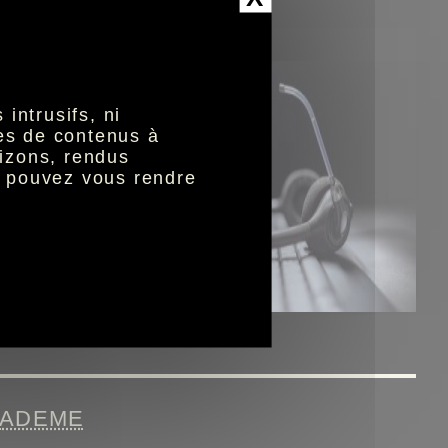
enti -
intrusifs, ni
nes de contenus à
ur le
izons, rendus
s pouvez vous rendre
décret
e et
née
ne sera
ADEME