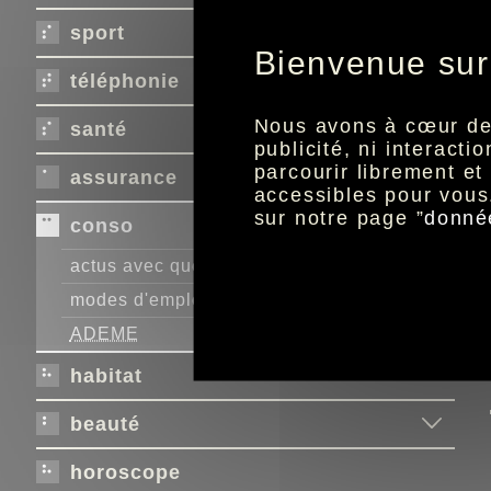
sport
Bienvenue sur
téléphonie
Nous avons à cœur de r
santé
publicité, ni interact
parcourir librement e
assurance
accessibles pour vous
sur notre page ”
donné
conso
actus avec quechoisir.org
modes d'emploi adaptés
ADEME
habitat
beauté
horoscope