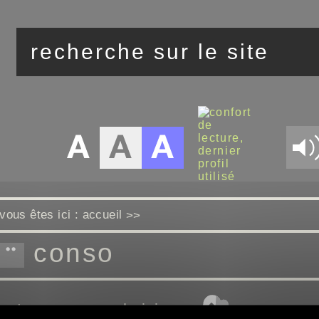
vous êtes ici :
accueil
>>
conso
actus avec quechoisir.org