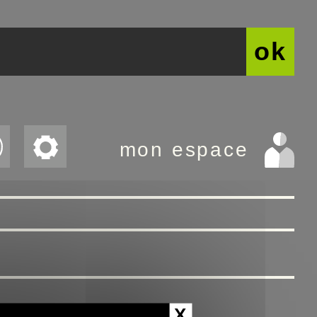
ok
mon espace
X