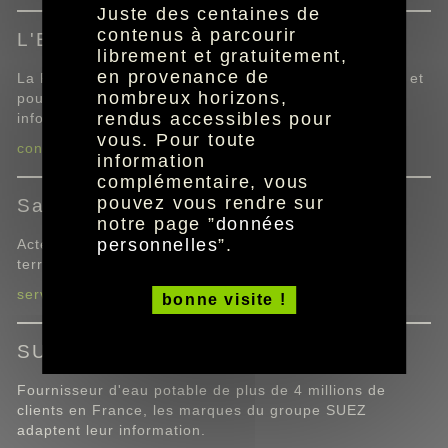
Juste des centaines de
contenus à parcourir
L'Eau Bordeaux Métropole
librement et gratuitement,
en provenance de
La Régie de L'Eau Bordeaux Métropole travaille avec et
nombreux horizons,
pour Bordeaux Métropole depuis 2023 et adapte son
rendus accessibles pour
information.
vous. Pour toute
contacts
information
complémentaire, vous
pouvez vous rendre sur
Saur
notre page ”
données
personnelles
”.
Acteur mondial, la marque adapte ses services sur le
territoire français pour l'ensemble de ses filiales.
services clients par région
bonne visite !
SUEZ Eau France
Fournisseur d'eau potable de plus de 4 millions de
clients en France, les marques du groupe SUEZ
adaptent leur information.