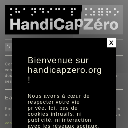
Panneau de gestion des cookies
X
eau
Bienvenue sur
Consommation, réglementation, conseils : prendre
handicapzero.org
connaissance, sans l'aide de l'entourage, des
documents de son fournisseur d'eau, pour mieux gérer
!
ses dépenses.
Nous avons à cœur de
Eaux de Marseille
respecter votre vie
privée. Ici, pas de
Fournisseur de la ville de Marseille et de 65 communes
cookies intrusifs, ni
en Provence, Eaux de Marseille adapte son information.
publicité, ni interaction
vos contacts Eaux de Marseille
avec les réseaux sociaux.