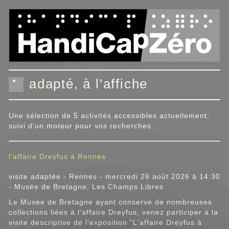
Panneau de gestion des cookies
adapté, à l'affiche
Une sélection de 5 activités accessibles actuellement,
suivi d'un moteur pour vos recherches.
l'affaire Dreyfus à Rennes
visite adaptée - Rennes - mercredi 26 août 2026 à 14:30
- Musée de Bretagne, Les Champs Libres
Le Musée de Bretagne ayant conservé de nombreuses
collections liées à l'affaire Dreyfus, venez participer à la
visite descriptive de l'exposition "L'affaire Dreyfus à