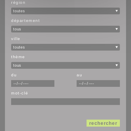
région
département
ville
thème
du
au
mot-clé
rechercher