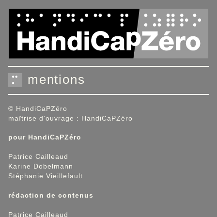
Panneau de gestion des cookies
mentions
© HandiCaPZéro
maîtrise d'ouvrage : HandiCaPZéro
pour HandiCaPZéro
Patrice Cailleaud
Karine Dobelmann
Stéphanie Vieillefault
rédaction de contenus
Patrice Cailleaud