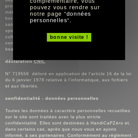
complémentaire, vous
programme télé : plurimedia.fr
pouvez vous rendre sur
météo : Météo France
notre page ”
données
horoscope : mon-horoscope-du-jour.com
personnelles
”.
santé : medisite.fr
sport : lequipe.fr / letour.fr / lfp.fr
culture et loisirs : allocine.fr
bonne visite !
conso : quechoisir.org
beauté : elle.fr
déclaration
CNIL
N° 719558 délivré en application de l'article 16 de la loi
du 6 janvier 1978 relative à l'informatique, aux fichiers
et aux libertés.
confidentialité - données personnelles
Toutes les données à caractère personnelles recueillies
sur le site sont traitées avec la plus stricte
confidentialité. Elles sont destinées à HandiCaPZéro et,
dans certains cas, après que nous vous en ayons
informé, à ses partenaires. Conformément au règlement