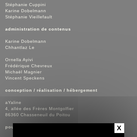
Stéphanie Cuppini
Karine Dobelmann
Stéphanie Vieillefault
administration de contenus
Karine Dobelmann
Chhantlaz Le
Ornella Ayivi
Frédérique Chevreux
Michaël Magnier
Vincent Speckens
conception / réalisation / hébergement
aYaline
4, allée des Frères Montgolfier
86360 Chasseneuil du Poitou
X
pour aYaline