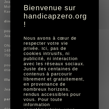
Jean-Philippe Baron
Bienvenue sur
Mohammed Ben Sekkou
Kawtar Jerrari
handicapzero.org
direction artistique
!
pour HandiCaPZéro
Jeanne Cailleaud
Nous avons à cœur de
respecter votre vie
ON/OFF PRODUCTIONS
privée. Ici, pas de
148 rue Castagnary
cookies intrusifs, ni
75015 Paris
publicité, ni interaction
avec les réseaux sociaux.
pour ON/OFF PRODUCTIONS
Juste des centaines de
étienne robial
contenus à parcourir
librement et gratuitement,
illustrations graphiques
en provenance de
nombreux horizons,
Jeanne Cailleaud
rendus accessibles pour
partenaires contenus
vous. Pour toute
information
dépêches :
A.F.P.
, 01net.com