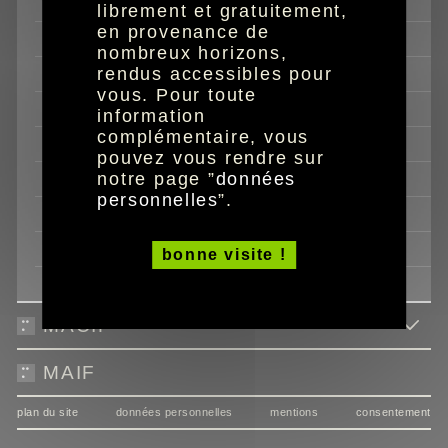
mes biens
librement et gratuitement,
en provenance de
mon activité associative
nombreux horizons,
rendus accessibles pour
mon activité professionnelle
vous. Pour toute
mon argent
information
complémentaire, vous
statuts
pouvez vous rendre sur
notre page ”
données
catalogues
personnelles
”.
trouver un point d'accueil
Fondation MAAF Initiatives et Handicap
bonne visite !
mentions légales
MACIF
MAIF
plan du site
données personnelles
mentions
consentement