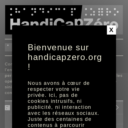
Panneau de gestion des cookies
X
Bienvenue sur
assurance
handicapzero.org
Comment prendre connaissance, sans l'aide de
!
l'entourage, d'informations aussi essentielles et
personnelles que les tarifs et garanties proposés par les
opérateurs d'assurance ? Qu'en est-il alors en cas de
Nous avons à cœur de
sinistre ? Des solutions concrètes avec des acteurs
respecter votre vie
concernés.
privée. Ici, pas de
cookies intrusifs, ni
publicité, ni interaction
MAAF
avec les réseaux sociaux.
Juste des centaines de
ma famille
contenus à parcourir