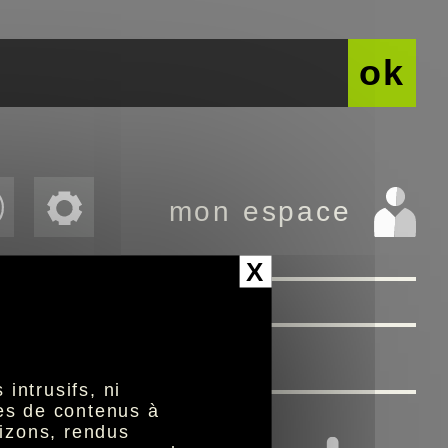
ok
mon espace
X
intrusifs, ni
nes de contenus à
izons, rendus
l l'actualité des services que