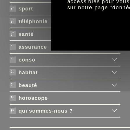
accessibles pour vous
sur notre page ”
donné
sport
téléphonie
santé
assurance
conso
habitat
beauté
horoscope
qui sommes-nous ?