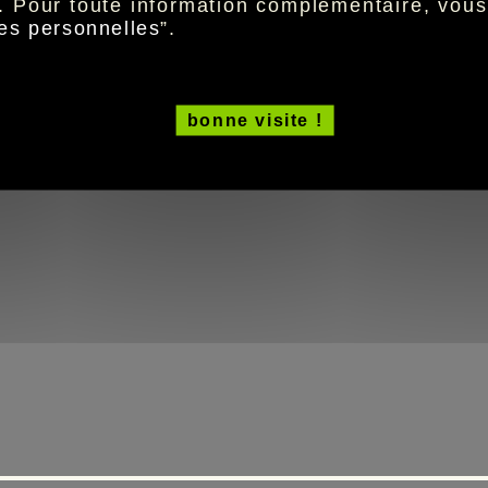
. Pour toute information complémentaire, vou
vous souhaitez suivre !
es personnelles
”.
Comment ? En paramétrant vos notifications de s
personnel :
• connectez-vous à
votre espace personnel
, rubri
bonne visite !
• à défaut,
créer votre espace personnel