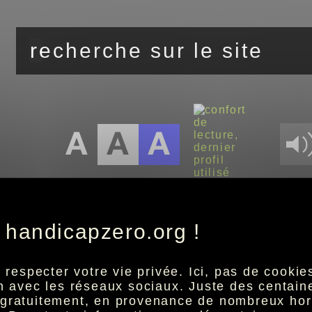
vous êtes ici :
accueil
>>
 handicapzero.org !
notifications
especter votre vie privée. Ici, pas de cookies 
ion avec les réseaux sociaux. Juste des centai
t gratuitement, en provenance de nombreux hor
handicapzero.org vous propose de recevoir par mai