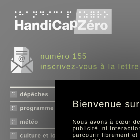
Panneau de gestion des cookies
numéro 155
inscrivez-vous à la lettre
dépêches
Bienvenue sur
programme télé
Nous avons à cœur de r
météo
publicité, ni interact
parcourir librement e
culture et loisirs