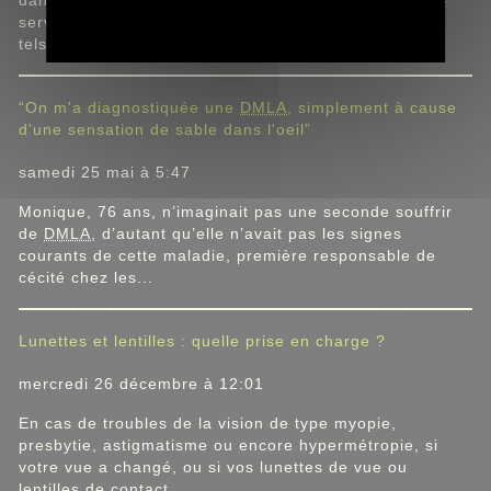
dans les grands magasins et même dans les stations-
services. Mais attention en cas de problèmes de vue
tels que...
“On m'a diagnostiquée une
DMLA
, simplement à cause
d'une sensation de sable dans l'oeil”
samedi 25 mai à 5:47
Monique, 76 ans, n’imaginait pas une seconde souffrir
de
DMLA
, d’autant qu’elle n’avait pas les signes
courants de cette maladie, première responsable de
cécité chez les...
Lunettes et lentilles : quelle prise en charge ?
mercredi 26 décembre à 12:01
En cas de troubles de la vision de type myopie,
presbytie, astigmatisme ou encore hypermétropie, si
votre vue a changé, ou si vos lunettes de vue ou
lentilles de contact...