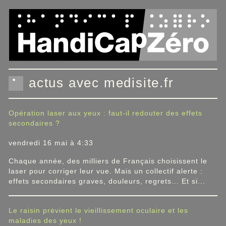
Panneau de gestion des cookies
actus avec medisite.fr
Opération laser aux yeux : faut-il redouter des effets
secondaires ?
vendredi 16 mai à 4:33
Chaque année, des milliers de Français choisissent le
laser pour corriger leur vue. Mais un collectif alerte :
effets secondaires graves, douleurs, regrets… Et si...
Le raisin prévient le vieillissement oculaire et les
maladies des yeux !