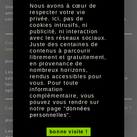
Nous avons à cœur de
Une greffe de cellules souches a considérablement
respecter votre vie
amélioré la vision trouble de trois personnes dont la
privée. Ici, pas de
cornée était gravement endommagée par une maladie.
cookies intrusifs, ni
...
publicité, ni interaction
avec les réseaux sociaux.
Conseils d'une opticienne pour bien nettoyer ses
Juste des centaines de
lunettes
contenus à parcourir
librement et gratuitement,
jeudi 7 novembre à 16:33
en provenance de
nombreux horizons,
Les verres de lunettes accumulent rapidement des
rendus accessibles pour
saletés qui empêchent une vision claire. Pour éviter de
vous. Pour toute
faire appel à votre pull pour les nettoyer, une
information
opticienne...
complémentaire, vous
pouvez vous rendre sur
notre page ”
données
Cataracte : comment bien choisir ses lunettes de soleil ?
personnelles
”.
jeudi 8 août à 19:33
Les lunettes solaires se trouvent partout, sur Internet,
bonne visite !