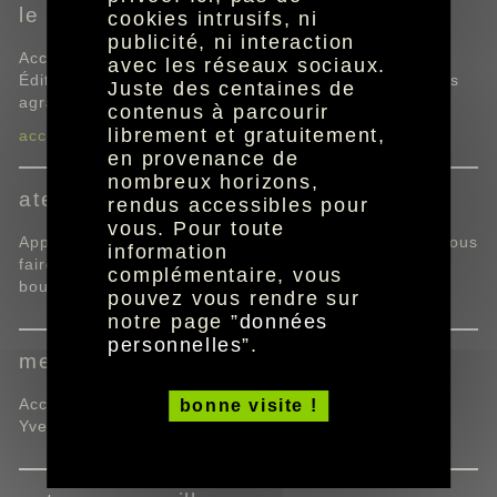
le Livre Vert de La Beauté 2026
cookies intrusifs, ni
publicité, ni interaction
Accédez au catalogue des gammes Yves Rocher.
avec les réseaux sociaux.
Édition accompagnée d'étiquettes braille et caractères
Juste des centaines de
agrandis adhésives.
contenus à parcourir
librement et gratuitement,
accéder au Livre Vert de La Beauté 2026
en provenance de
nombreux horizons,
ateliers beauté sans miroir
rendus accessibles pour
vous. Pour toute
Apprenez ou réapprenez les gestes essentiels pour vous
information
faire belle. Des ateliers personnalisés au cœur des
complémentaire, vous
boutiques Yves Rocher.
pouvez vous rendre sur
notre page ”
données
personnelles
”.
mes magasins et instituts
Accédez aux coordonnées des magasins et instituts
bonne visite !
Yves Rocher les plus proches de chez vous.