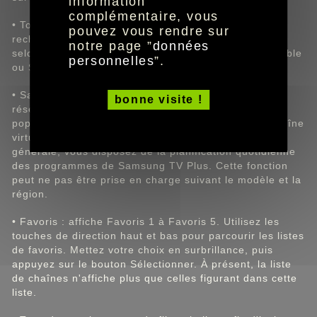
information
complémentaire, vous
• Toutes les chaînes : affiche les chaînes qui ont été
pouvez vous rendre sur
recherchées automatiquement. Les chaînes reçues
notre page ”
données
selon le mode de réception sélectionné (Hertzien, Câble
personnelles
”.
ou Satellite) sont affichées.
• Samsung TV Plus : lorsque la TV est connectée au
bonne visite !
réseau, vous pouvez visionner des programmes
populaires ou sélectionner chaque thème via une chaîne
virtuelle à tout moment. Comme pour une chaîne
générale, vous disposez de la planification quotidienne
des programmes de Samsung TV Plus. Cette fonction
peut ne pas être prise en charge suivant le modèle et la
région.
• Favoris : affiche Favoris 1 à Favoris 5. Utilisez les
touches de direction haut et bas pour parcourir les listes
de favoris. Mettez votre choix en surbrillance, puis
appuyez sur le bouton Sélectionner. À présent, la liste
de chaînes n'affiche plus que celles figurant dans cette
liste.