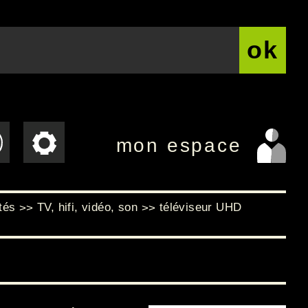
ok
mon espace
tés
TV, hifi, vidéo, son
téléviseur UHD
>>
>>