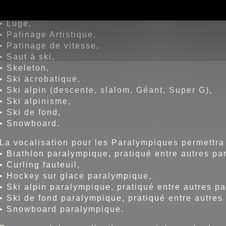
•
Curling,
•
Hockey sur glace,
•
Luge,
•
Patinage Artistique,
•
Patinage de vitesse,
•
Saut à ski,
•
Skeleton,
•
Ski acrobatique,
•
Ski alpin (descente, slalom, Géant, Super G),
•
Ski alpinisme,
•
Ski de fond,
•
Snowboard.
La vocalisation pour les Paralympiques permettra d
•
Biathlon paralympique, pratiqué entre autres par
•
Curling fauteuil,
•
Hockey sur glace paralympique,
•
Ski alpin paralympique, pratiqué entre autres pa
•
Ski de fond paralympique, pratiqué entre autres 
•
Snowboard paralympique.