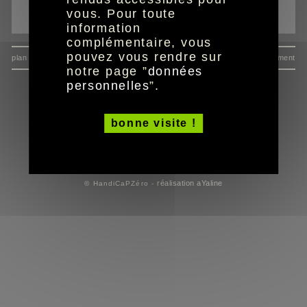
vous. Pour toute
envoyer à un ami
information
complémentaire, vous
pouvez vous rendre sur
plan du site
données personnelles
mentions
consentement
notre page ”
données
personnelles
”.
bonne visite !
réalisation aYaline
© HandiCaPZéro -