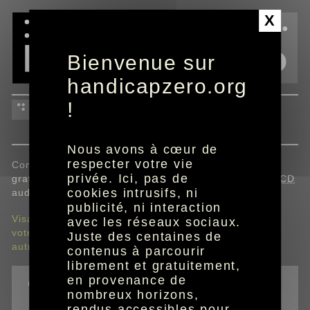
Panneau de gestion des cookies
X
Bienvenue sur
handicapzero.org
documents Immobilière
!
Atlantic Aménagement
Nous avons à cœur de
respecter votre vie
Consultez en ligne et/ou demandez à recevoir
privée. Ici, pas de
gratuitement l'édition braille, caractères agrandis ou
CD
cookies intrusifs, ni
audio des documents ci-dessous.
publicité, ni interaction
Visages
avec les réseaux sociaux.
votre livret d'accueil
Juste des centaines de
autres documents
contenus à parcourir
librement et gratuitement,
en provenance de
outils
nombreux horizons,
imprimer la page
rendus accessibles pour