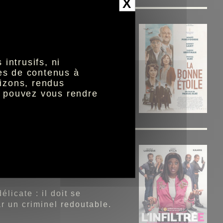
X
10 sur la chaine Canal+.
intrusifs, ni
nes de contenus à
iculté après avoir prétendu
izons, rendus
ilement la zone libre.
s pouvez vous rendre
10 sur la chaine Canal+.
licate : il doit se
r un criminel redoutable.