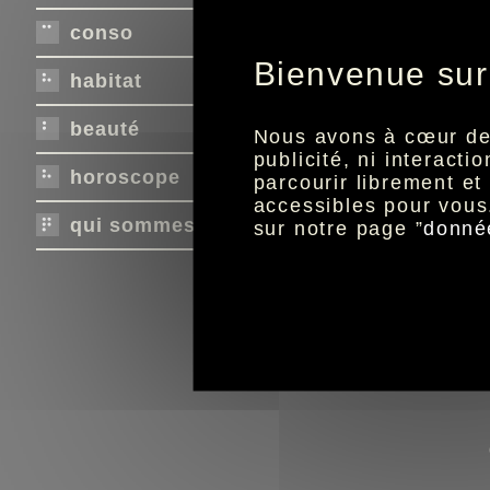
conso
Bienvenue sur
habitat
beauté
Nous avons à cœur de r
publicité, ni interact
horoscope
parcourir librement e
accessibles pour vous
qui sommes-nous ?
sur notre page ”
donné