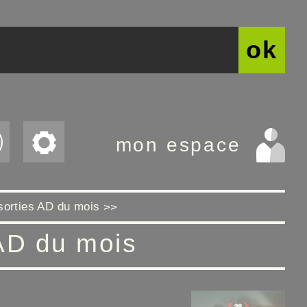
ok
mon espace
sorties AD du mois
>>
AD du mois