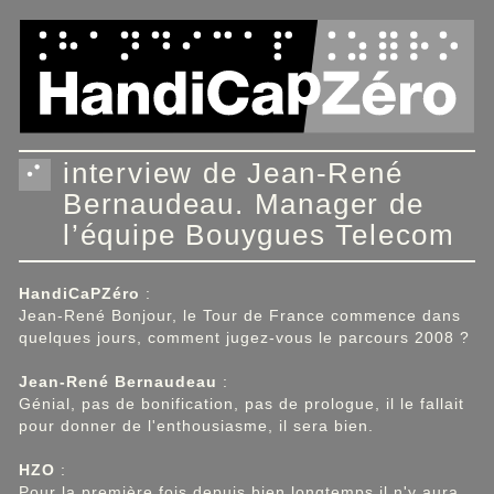
Panneau de gestion des cookies
interview de Jean-René
Bernaudeau. Manager de
l’équipe Bouygues Telecom
HandiCaPZéro
:
Jean-René Bonjour, le Tour de France commence dans
quelques jours, comment jugez-vous le parcours 2008 ?
Jean-René
Bernaudeau
:
Génial, pas de bonification, pas de prologue, il le fallait
pour donner de l'enthousiasme, il sera bien.
HZO
:
Pour la première fois depuis bien longtemps il n'y aura