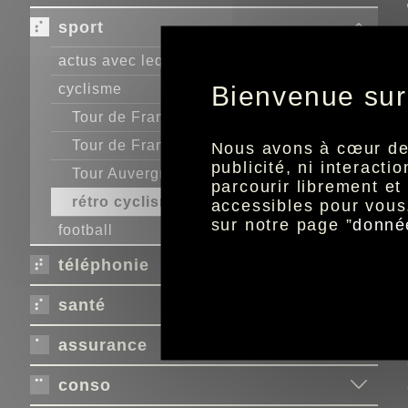
sport
actus avec lequipe.fr
Bienvenue sur
cyclisme
Tour de France Femmes avec Zwift
Tour de France
Nous avons à cœur de r
publicité, ni interact
Tour Auvergne Rhône-Alpes
parcourir librement e
rétro cyclisme
accessibles pour vous
sur notre page ”
donné
football
téléphonie
santé
assurance
conso