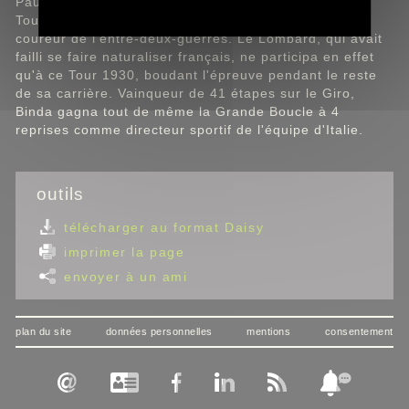
Pau. Il y remporta l'une de ses 2 seules étapes sur le
Tour, bien qu'étant considéré comme le plus grand
coureur de l'entre-deux-guerres. Le Lombard, qui avait
failli se faire naturaliser français, ne participa en effet
qu'à ce Tour 1930, boudant l'épreuve pendant le reste
de sa carrière. Vainqueur de 41 étapes sur le Giro,
Binda gagna tout de même la Grande Boucle à 4
reprises comme directeur sportif de l'équipe d'Italie.
outils
télécharger au format Daisy
imprimer la page
envoyer à un ami
plan du site
données personnelles
mentions
consentement