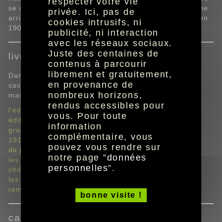
respecter votre vie
se concluant à Val Thorens à 2365 mètres, la troisième
privée. Ici, pas de
arrivée la plus haute depuis la création de l'épreuve en
cookies intrusifs, ni
1903 !
publicité, ni interaction
avec les réseaux sociaux.
Juste des centaines de
livre de route 2019
contenus à parcourir
librement et gratuitement,
Dans tous ses formats, découvrez tout ce qu'il faut
en provenance de
savoir de cette 106ème édition spécial centenaire du
nombreux horizons,
maillot Jaune.
rendus accessibles pour
l'édito de Christian Prudhomme
vous. Pour toute
édition 2019
information
grand départ 2019
complémentaire, vous
1919-2019 : le siècle jaune
pouvez vous rendre sur
de jour en jour les 21 étapes
notre page ”
données
les sommets du Tour
personnelles
”.
chiffres et statistiques
les vainqueurs
remerciements
bonne visite !
carte du Tour de France 2019