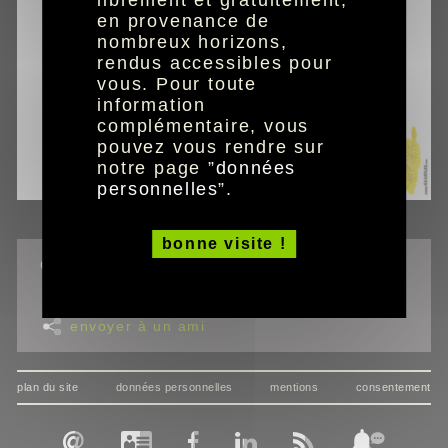
librement et gratuitement,
en provenance de
nombreux horizons,
rendus accessibles pour
vous. Pour toute
information
complémentaire, vous
pouvez vous rendre sur
notre page ”
données
personnelles
”.
bonne visite !
outils
imprimer la page
envoyer à un ami
plan du site
données personnelles
mentions
consentement