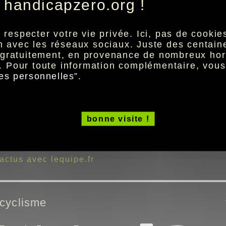
 handicapzero.org !
Spécial L'Équipe : Les Français à suivre à l'EWC
especter votre vie privée. Ici, pas de cookies 
vendredi 7 août 2026
ion avec les réseaux sociaux. Juste des centai
t gratuitement, en provenance de nombreux hor
. Pour toute information complémentaire, vou
es personnelles
”.
bonne visite !
actus avec lequipe.fr
cyclisme