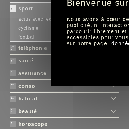
Bienvenue sur
sport
Nous avons à cœur de r
actus avec lequipe.fr
publicité, ni interact
cyclisme
parcourir librement e
accessibles pour vous
football
sur notre page ”
donné
téléphonie
santé
assurance
conso
habitat
beauté
horoscope