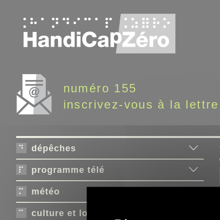
Panneau de gestion des cookies
numéro 155
inscrivez-vous à la lettre
dépêches
programme télé
météo
culture et loisirs