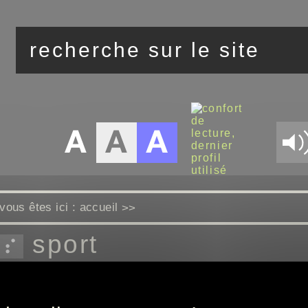
vous êtes ici :
accueil
>>
sport
actus avec lequipe.fr