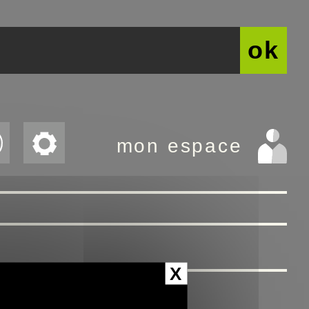
ok
mon espace
X