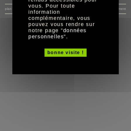
vous. Pour toute
plan du site
données personnelles
mentions
consentement
information
complémentaire, vous
pouvez vous rendre sur
notre page ”
données
personnelles
”.
bonne visite !
réalisation aYaline
© HandiCaPZéro -