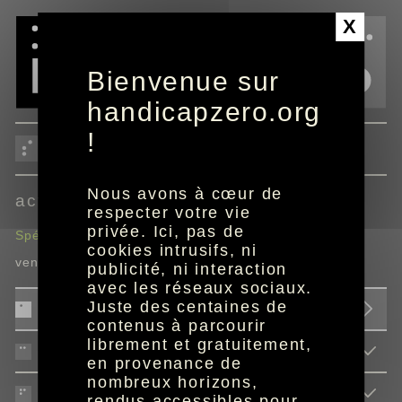
Panneau de gestion des cookies
X
Bienvenue sur
handicapzero.org
!
sport
Nous avons à cœur de
actus avec lequipe.fr
respecter votre vie
privée. Ici, pas de
Spécial L'Équipe : Les Français à suivre à l'EWC
cookies intrusifs, ni
vendredi 7 août 2026
publicité, ni interaction
avec les réseaux sociaux.
Juste des centaines de
actus avec lequipe.fr
contenus à parcourir
librement et gratuitement,
cyclisme
en provenance de
nombreux horizons,
football
rendus accessibles pour