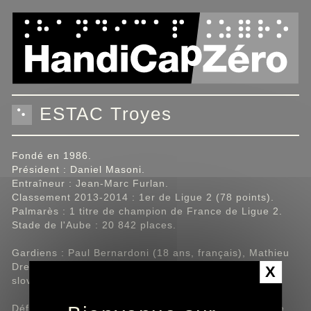
Panneau de gestion des cookies
ESTAC Troyes
Fondé en 1986.
Président : Daniel Masoni.
Entraîneur : Jean-Marc Furlan.
Classement 2013-2014 : 1er de Ligue 2 (78 points).
Palmarès : 1 titre de champion de France de Ligue 2.
Stade de l'Aube : 20 842 places.
Gardiens : Paul Bernardoni (18 ans, français), Mathieu
Dreyer (26 ans, français), Denis Petric (27 ans,
X
slovène).
Défenseurs : Mory Koné (21 ans, français), Guillaume