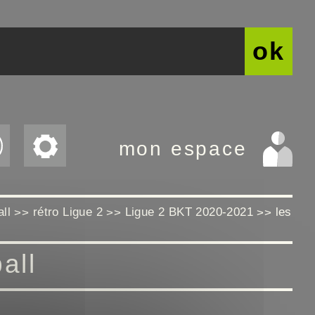
ok
mon espace
all
rétro Ligue 2
Ligue 2 BKT 2020-2021
les
>>
>>
>>
all