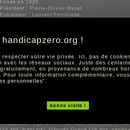
Fondé en 1929.
Président : Pierre-Olivier Murat.
Entraîneur : Laurent Peyrelade.
Classement 2019/2020 : 16ème (32 points).
Palmarès : 1 titre de champion de France de Nati
Stade Paul-Lignon : 5 000 places.
 handicapzero.org !
Gardiens : Théo Guivarch (24 ans, français), Lione
especter votre vie privée. Ici, pas de cookies 
Défenseurs : Pierre Bardy (28 ans, français), Rém
ion avec les réseaux sociaux. Juste des centai
Dieng (23 ans, français), Joris Chougrani (29 ans,
t gratuitement, en provenance de nombreux hor
Johann Obiang (27 ans, français), Alexis Peyrelad
. Pour toute information complémentaire, vou
français), Yohan Roche (26 ans, français), Amiran
es personnelles
”.
Milieux : Francis Dady N'Goy (30 ans, français), 
(22 ans, français), Alan Kerouedan (20 ans, franç
Nassim Ouammou (27 ans, français), Julien Poncea
bonne visite !
français), Aurélien Tertereau (29 ans, français).
Attaquants : Ugo Bonnet (27 ans, français), Dori
(23 ans, français), Daouda Gueye (24 ans, sénégal