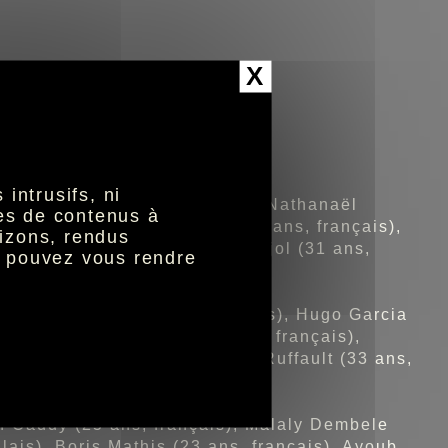
X
onal 1.
l Mpasi (26 ans, français).
intrusifs, ni
y Boissier (26 ans, français), Nathanaël
nes de contenus à
 français), Valentin Henry (27 ans, français),
izons, rendus
e (23 ans, français), Loïc Poujol (31 ans,
s pouvez vous rendre
 Sanaia (31 ans, géorgien).
Didier Douline (27 ans, français), Hugo Garcia
ais), Jordan Leborgne (25 ans, français),
u (19 ans, français), Pierre Ruffault (33 ans,
an Caddy (25 ans, français), Malaly Dembele
ais), Boris Mathis (23 ans, français), Ayoub