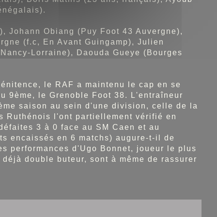
énégalais).
), Johann Obiang (Puy Foot 43 Auvergne),
gne (f.c, En Avant Guingamp), Julien
S Nancy-Lorraine), Daouda Gueye (Bourges
pénitence, le RAF a maintenu le cap en se
du 9ème, le Grenoble Foot 38. L'entraîneur
ème saison au sein d'une division, celle de la
es Ruthénois l'ont partiellement vérifié en
défaites 3 à 0 face au SM Caen et au
ts encaissés en 6 matchs) augure-t-il de
 les performances d'Ugo Bonnet, joueur le plus
t déjà double buteur, sont à même de rassurer