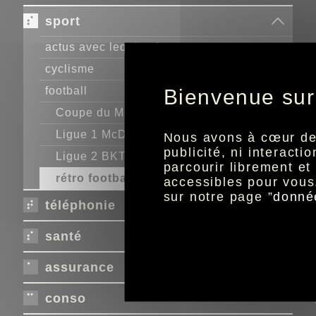
sport
actus avec lequipe.fr
cyclisme
football
Bienvenue sur
Coupe du Monde de la
FIFA
2026™
Ligue 1 McDonald's
Nous avons à cœur de r
publicité, ni interact
Ligue 2 BKT
parcourir librement e
rétro football
accessibles pour vous
sur notre page ”
donné
téléphonie
santé
assurance
conso