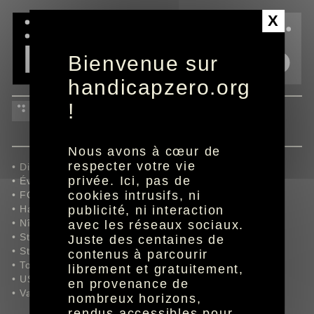
Panneau de gestion des cookies
X
Bienvenue sur
handicapzero.org
4ème journée du 21 au 24
!
août
Nous avons à cœur de
respecter votre vie
• Dijon FCO/RC Lens,
privée. Ici, pas de
• Évian TG FC/Chamois Niortais FC,
cookies intrusifs, ni
• FC Sochaux-Montbéliard/Paris FC,
• Havre AC/Clermont Foot 63,
publicité, ni interaction
• Nîmes Olympique/AS Nancy-Lorraine,
avec les réseaux sociaux.
• Stade Brestois 29/AC Ajaccio,
Juste des centaines de
• Stade Lavallois/Red Star FC,
contenus à parcourir
• Tours FC/AJ Auxerre,
librement et gratuitement,
• US Créteil Lusitanos/FC Metz,
en provenance de
• Valenciennes FC/Bourg en Bresse 01.
nombreux horizons,
rendus accessibles pour