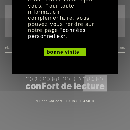
vous. Pour toute
outils
information
complémentaire, vous
imprimer la page
pouvez vous rendre sur
notre page ”
données
envoyer à un ami
personnelles
”.
plan du site
données personnelles
mentions
consentement
bonne visite !
réalisation aYaline
© HandiCaPZéro -