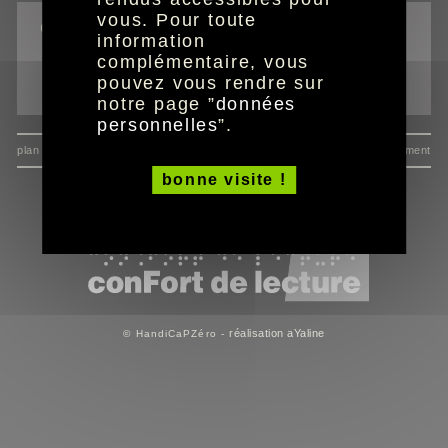
vous. Pour toute
outils
information
complémentaire, vous
imprimer la page
pouvez vous rendre sur
envoyer à un ami
notre page ”
données
personnelles
”.
plan du site
données personnelles
mentions
consentement
bonne visite !
réalisation aYaline
© HandiCaPZéro -