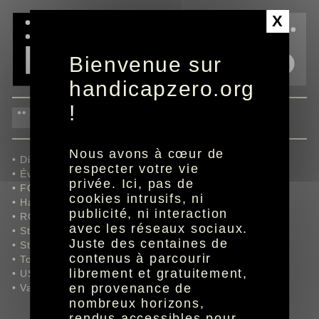
Panneau de gestion des cookies
X
Bienvenue sur
handicapzero.org
!
38ème journée le 13 mai
Nous avons à cœur de
• Dijon FCO/AC Ajaccio,
respecter votre vie
• Évian TG FC/Nîmes Olympique,
privée. Ici, pas de
• FC Sochaux-Montbéliard/Clermont Foot 63,
cookies intrusifs, ni
• Havre AC/Bourg en Bresse 01,
publicité, ni interaction
• RC Lens/FC Metz,
avec les réseaux sociaux.
• Stade Brestois 29/AJ Auxerre,
Juste des centaines de
• Stade Lavallois/Paris FC,
contenus à parcourir
• Tours FC/AS Nancy Lorraine,
librement et gratuitement,
• US Créteil Lusitanos/Red Star FC,
en provenance de
• Valenciennes FC/Chamois Niortais FC.
nombreux horizons,
rendus accessibles pour