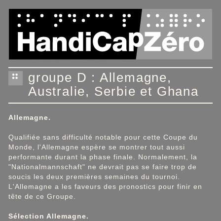
Panneau de gestion des cookies
groupe D : Allemagne,
Australie, Serbie et Ghana
Allemagne.
Qualifiée sans difficulté notable pour cette Coupe du
Monde, l'Allemagne espère se montrer tout aussi
performante durant la phase finale. Normalement, la
"Nationalmannschaft"
ne devrait pas se faire trop de
soucis les deux premières semaines du tournoi.
L'Allemagne a les faveurs des pronostics pour finir en
tête de ce Groupe.
Sélection Allemagne.