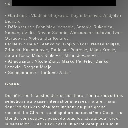
Sélection Serbie.
•
Gardiens : Vladimir Stojkovic, Bojan Isailovic, Andjelko
Djuricic.
•
Défenseurs : Branislav Ivanovic, Antonio Rukavina,
Nemanja Vidic, Neven Subotic, Aleksandar Lukovic, Ivan
Obradovic, Aleksandar Kolarov.
•
Milieux : Dejan Stankovic, Gojko Kacar, Nenad Milijas,
Zdravko Kuzmanovic, Radosav Petrovic, Milos Krasic,
Zoran Tosic, Milos Ninkovic, Milan Jovanovic.
•
Attaquants : Nikola Zigic, Marko Pantelic, Danko
Lazovic, Dragan Mrdja.
•
Sélectionneur : Radomir Antic.
Ghana.
Derrière les finalistes du dernier Euro, l'on retrouve trois
sélections au passé international assez maigre, mais
dont les derniers résultats incitent au plus grand
respect. Le Ghana, qui disputera sa deuxième Coupe du
Monde consécutive, possède tous les atouts pour créer
la sensation. "Les Black Stars" n'éprouvent plus aucun