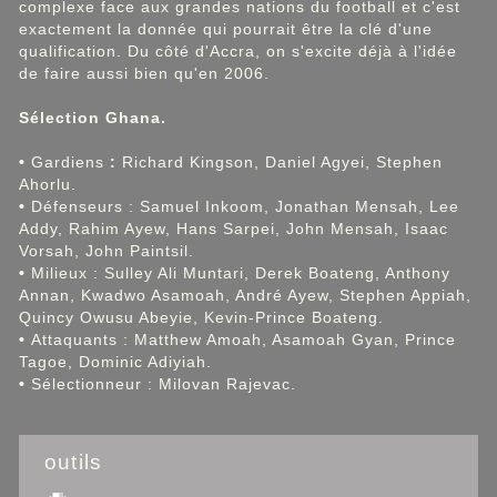
complexe face aux grandes nations du football et c'est
exactement la donnée qui pourrait être la clé d'une
qualification. Du côté d'Accra, on s'excite déjà à l'idée
de faire aussi bien qu'en 2006.
Sélection Ghana.
•
Gardiens
:
Richard Kingson, Daniel Agyei, Stephen
Ahorlu.
•
Défenseurs : Samuel Inkoom, Jonathan Mensah, Lee
Addy, Rahim Ayew, Hans Sarpei, John Mensah, Isaac
Vorsah, John Paintsil.
•
Milieux : Sulley Ali Muntari, Derek Boateng, Anthony
Annan, Kwadwo Asamoah, André Ayew, Stephen Appiah,
Quincy Owusu Abeyie, Kevin-Prince Boateng.
•
Attaquants : Matthew Amoah, Asamoah Gyan, Prince
Tagoe, Dominic Adiyiah.
•
Sélectionneur : Milovan Rajevac.
outils