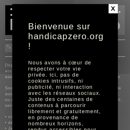
Panneau de gestion des cookies
X
Bienvenue sur
handicapzero.org
!
épargne, assurance-vie
Nous avons à cœur de
Dépliants, notes d'information, contrats, magazines,
respecter votre vie
accédez à l'ensemble des documents d'épargne,
privée. Ici, pas de
assurance-vie MACIF disponibles aux formats adaptés.
cookies intrusifs, ni
publicité, ni interaction
Sociétaires MACIF, demandez à les recevoir à domicile
avec les réseaux sociaux.
aux format braille, caractères agrandis et audio Daisy,
Juste des centaines de
ou consultez-les en ligne dans votre espace personnel,
contenus à parcourir
service MACIF sur handicapzero.org.
librement et gratuitement,
• compte-rendu de gestion paritaire 2026,
en provenance de
• dépliant Assurance-vie Épargne Handicap,
nombreux horizons,
• Jeewan Patrimoine,
rendus accessibles pour