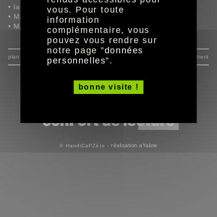
• la clause bénéficiaire,
vous. Pour toute
• MACIF Épargne Vie,
information
• MACIF Plan Épargne Retraite.
complémentaire, vous
pouvez vous rendre sur
notre page ”
données
plan du site
données personnelles
mentions
consentement
personnelles
”.
bonne visite !
réalisation aYaline
© HandiCaPZéro -