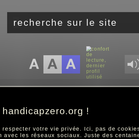
vous êtes ici :
accueil
beauté
actus avec elle.fr
>>
>>
>
detail
 handicapzero.org !
especter votre vie privée. Ici, pas de cookies 
ion avec les réseaux sociaux. Juste des centai
Cette actualité n'est pas disponible.