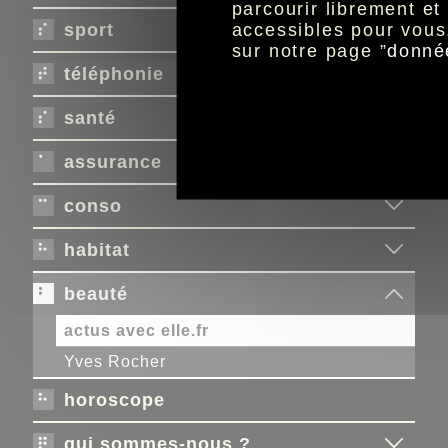
parcourir librement e
accessibles pour vous
sport
sur notre page ”
donné
téléphonie
santé
assurance
conso
habitat
beauté
actus avec elle.fr
Yves Rocher
horoscope
qui sommes-nous ?