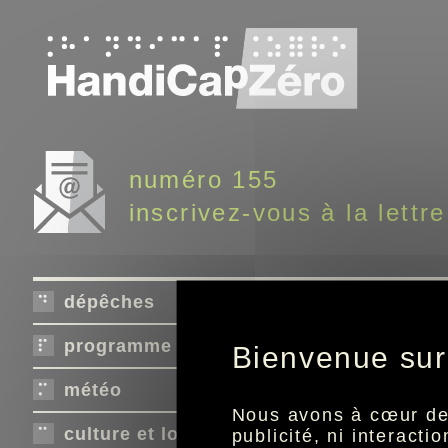
Panneau de gestion des cookies
numéro 155
inscrivez-vous à la lettre
dépêches
programme télé
Bienvenue sur
météo
Nous avons à cœur de r
culture et loisirs
publicité, ni interact