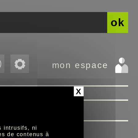
ok
mon espace
X
>
intrusifs, ni
nes de contenus à