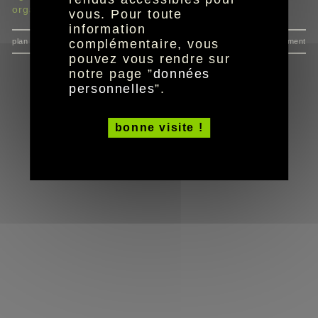
organiser un Noël plus écolo
vous. Pour toute
information
plan du site
données personnelles
mentions
consentement
complémentaire, vous
pouvez vous rendre sur
notre page ”
données
personnelles
”.
bonne visite !
réalisation aYaline
© HandiCaPZéro -