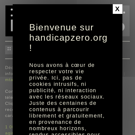
Panneau de gestion des cookies
X
Bienvenue sur
handicapzero.org
!
guides enfants
Nous avons à cœur de
Découvrez les dossiers M ta Terre pour retrouver des
respecter votre vie
infos et des idées pour agir à destination des enfants :
privée. Ici, pas de
mtaterre.fr
cookies intrusifs, ni
publicité, ni interaction
Consultez les documents directement en ligne et/ou
avec les réseaux sociaux.
téléchargez-les au format audio Daisy.
Juste des centaines de
Cliquez sur l'outil "recevoir l'édition adaptée" pour
contenus à parcourir
recevoir gratuitement à domicile l'édition braille,
librement et gratuitement,
caractères agrandis ou audio Daisy sur
CD
.
en provenance de
1 001 idées écologiques avec les enfants
nombreux horizons,
agir pour ma planète
rendus accessibles pour