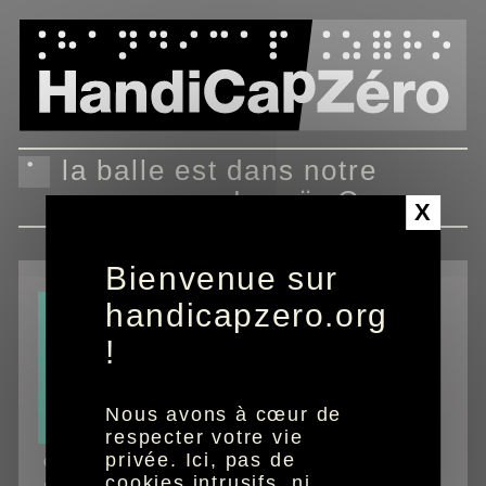
Panneau de gestion des cookies
la balle est dans notre
camp, avec Lenaïg Corson
X
Bienvenue sur
handicapzero.org
!
Nous avons à cœur de
respecter votre vie
privée. Ici, pas de
Oh my planète
cookies intrusifs, ni