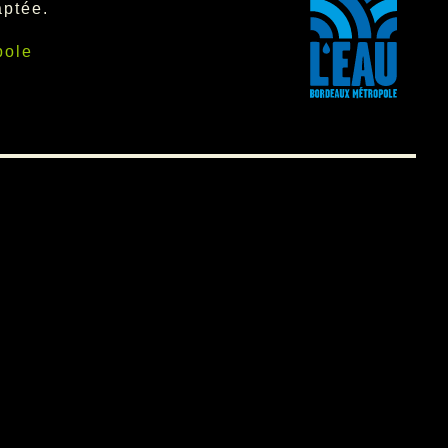
aptée.
pole