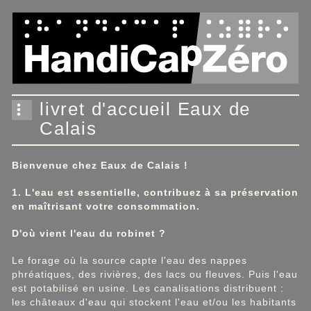
Panneau de gestion des cookies
livret d'accueil Eaux de
Calais
Bienvenue chez Eaux de Calais !
1. L'eau est essentielle, contribuez à sa préservation
en maîtrisant votre consommation.
D'où vient l'eau du robinet ?
Le forage où la source capte l'eau des nappes
phréatiques, des rivières, des lacs ou fleuves. Puis l'eau
est potabilisé en usine. Les canalisations distribuent :
les châteaux d'eau qui stockent l'eau et/ou les habitants