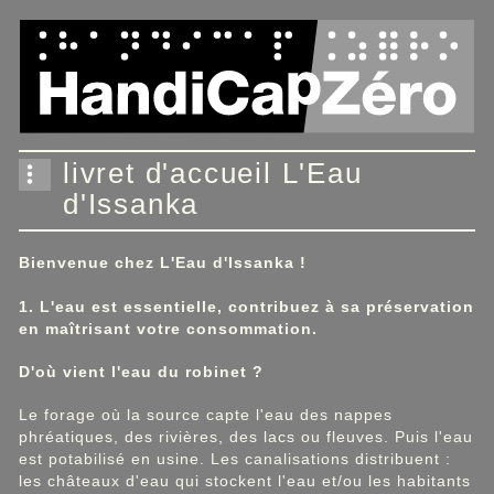
Panneau de gestion des cookies
livret d'accueil L'Eau
d'Issanka
Bienvenue chez L'Eau d'Issanka !
1. L'eau est essentielle, contribuez à sa préservation
en maîtrisant votre consommation.
D'où vient l'eau du robinet ?
Le forage où la source capte l'eau des nappes
phréatiques, des rivières, des lacs ou fleuves. Puis l'eau
est potabilisé en usine. Les canalisations distribuent :
les châteaux d'eau qui stockent l'eau et/ou les habitants