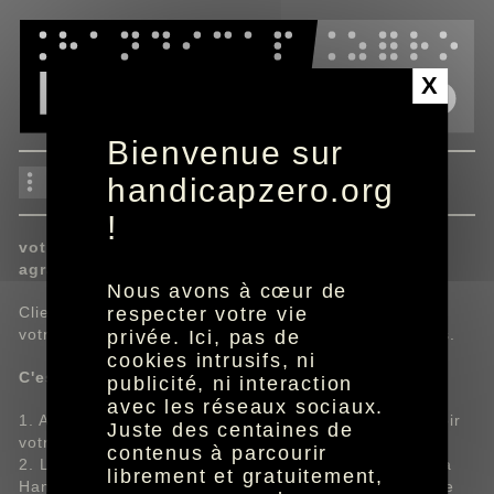
Panneau de gestion des cookies
X
Bienvenue sur
L'eau d'Orléans Métropole
handicapzero.org
!
votre facture adaptée en braille ou caractères
agrandis
Nous avons à cœur de
Client L'eau d'Orléans Métropole, recevez à domicile
respecter votre vie
votre facture au format braille ou caractères agrandis.
privée. Ici, pas de
cookies intrusifs, ni
C'est simple et gratuit :
publicité, ni interaction
avec les réseaux sociaux.
1. Appelez votre Service Client et demandez à recevoir
Juste des centaines de
votre facture en braille ou caractères agrandis.
contenus à parcourir
2. L'eau d'Orléans Métropole transmet votre facture à
librement et gratuitement,
HandiCaPZéro. L'association l'adapte et vous adresse