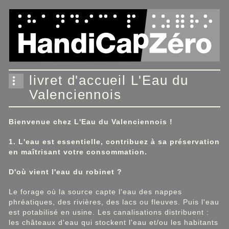
Panneau de gestion des cookies
livret d'accueil L'Eau du
Valenciennois
Bienvenue chez L'Eau du Valenciennois !
1. L'eau est essentielle, contribuez à sa préservation
en maîtrisant votre consommation.
D'où vient l'eau du robinet ?
Le forage où la source capte l'eau des nappes
phréatiques, des rivières, des lacs ou fleuves. Puis l'eau
est potabilisé en usine. Les canalisations distribuent :
les châteaux d'eau qui stockent l'eau et/ou les habitants