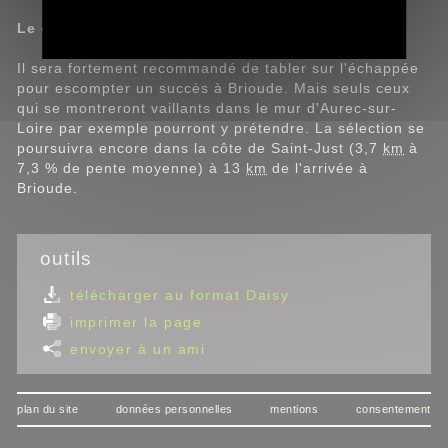
Le commentaire de Christian Prudhomme.
Il sera fortement recommandé de tabler sur l'échappée
pour escompter un succès à Brioude. Mais seuls ceux
qui se montreront vaillants dans le mur d'Aurec-sur-
Loire par exemple pourront y prétendre. La sélection se
poursuivra encore dans la côte de Saint-Just (3,7
km
à
7,3 % de pente moyenne) à 13
km
de l'arrivée à
Brioude.
outils
télécharger au format Daisy
imprimer la page
envoyer à un ami
plan du site
données personnelles
mentions
consentement