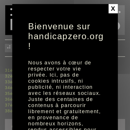
Panneau de gestion des cookies
X
Bienvenue sur
handicapzero.org
!
journées 31 à 38
Nous avons à cœur de
respecter votre vie
31ème journée du 5 au 7 avril
privée. Ici, pas de
32ème journée du 12 au 14 avril
cookies intrusifs, ni
33ème journée du 19 au 21 avril
publicité, ni interaction
34ème journée du 27 au 29 avril
avec les réseaux sociaux.
35ème journée du 3 au 5 mai
Juste des centaines de
36ème journée du 10 au 12 mai
contenus à parcourir
37ème journée le 18 mai
38ème journée le 25 mai
librement et gratuitement,
en provenance de
nombreux horizons,
outils
rendus accessibles pour