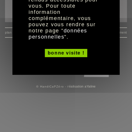
vous. Pour toute
imprimer la page
information
envoyer à un ami
complémentaire, vous
pouvez vous rendre sur
notre page ”
données
plan du site
données personnelles
mentions
consentement
personnelles
”.
bonne visite !
réalisation aYaline
© HandiCaPZéro -