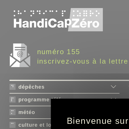
Panneau de gestion des cookies
numéro 155
inscrivez-vous à la lettre
dépêches
programme télé
météo
Bienvenue sur
culture et loisirs