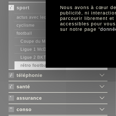
Nous avons à cœur de r
sport
publicité, ni interact
actus avec lequipe.fr
parcourir librement e
accessibles pour vous
cyclisme
sur notre page ”
donné
football
Coupe du Monde de la
FIFA
2026™
Ligue 1 McDonald's
Ligue 2 BKT
rétro football
téléphonie
santé
assurance
conso