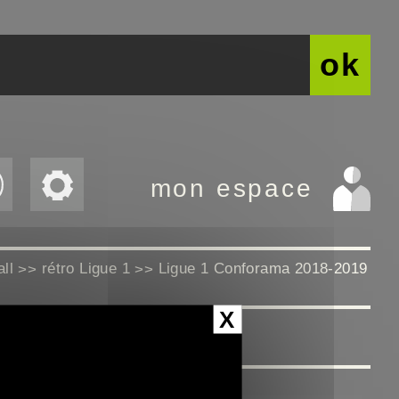
ok
mon espace
all
rétro Ligue 1
Ligue 1 Conforama 2018-2019
>>
>>
X
 mai