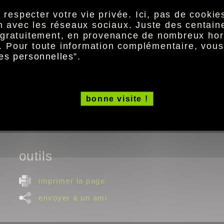
• FC Girondins de Bordeaux vs Stade de Reims
especter votre vie privée. Ici, pas de cookies 
• En Avant de Guingamp vs Nîmes Olympique
ion avec les réseaux sociaux. Juste des centai
• LOSC Lille vs Angers SCO
t gratuitement, en provenance de nombreux hor
• Olympique Lyonnais vs Stade Malherbe Caen
. Pour toute information complémentaire, vou
• AS Monaco vs Amiens SC
es personnelles
”.
• Montpellier Hérault SC vs FC Nantes
• Paris Saint-Germain vs Dijon FCO
• AS Saint-Etienne vs OGC Nice
• RC Strasbourg Alsace vs Stade Rennais FC
bonne visite !
• Toulouse FC vs Olympique de Marseille
outils
imprimer la page
envoyer à un ami