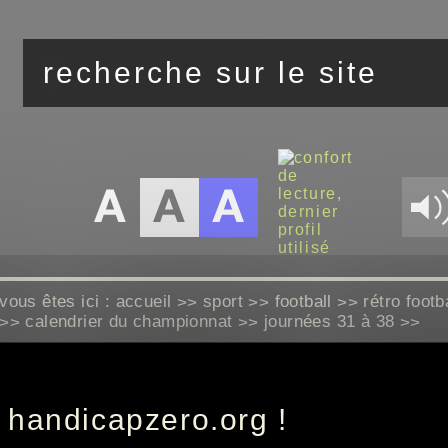
vous êtes ici :
accueil
sport
football
rétro footb
>>
>>
>>
calendrier du championnat
journées 31 à 38
>>
>>
>>
37ème journée le 18
 handicapzero.org !